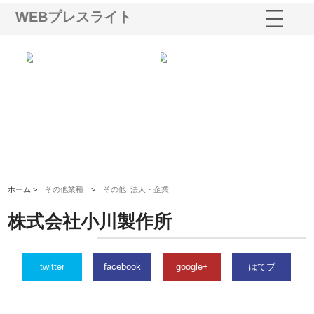
WEBプレスライト
シー
株式会社アクアスペースが水中
株式会社地盤調査事務所が選ば
株
ム導
から陸上まで一貫施工できる理
れ続ける理由と建設コンサルの
ス
由
強み
ホーム >
その他業種
>
その他_法人・企業
株式会社小川製作所
twitter
facebook
google+
はてブ