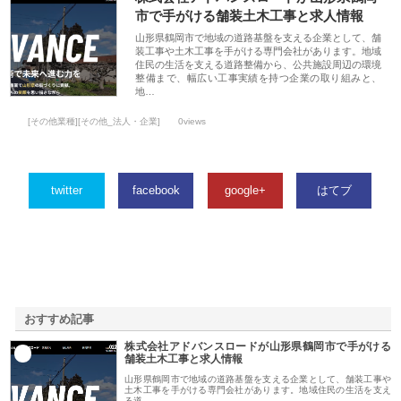
市で手がける舗装土木工事と求人情報
山形県鶴岡市で地域の道路基盤を支える企業として、舗
装工事や土木工事を手がける専門会社があります。地域
住民の生活を支える道路整備から、公共施設周辺の環境
整備まで、幅広い工事実績を持つ企業の取り組みと、
地…
[その他業種][その他_法人・企業]
0views
twitter
facebook
google+
はてブ
おすすめ記事
株式会社アドバンスロードが山形県鶴岡市で手がける
1
舗装土木工事と求人情報
山形県鶴岡市で地域の道路基盤を支える企業として、舗装工事や
土木工事を手がける専門会社があります。地域住民の生活を支え
る道…