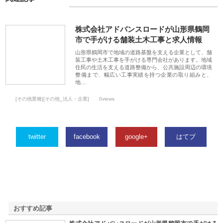
株式会社アドバンスロードが山形県鶴岡
市で手がける舗装土木工事と求人情報
山形県鶴岡市で地域の道路基盤を支える企業として、舗
装工事や土木工事を手がける専門会社があります。地域
住民の生活を支える道路整備から、公共施設周辺の環境
整備まで、幅広い工事実績を持つ企業の取り組みと、
地…
[その他業種][その他_法人・企業]
0views
twitter
facebook
google+
はてブ
おすすめ記事