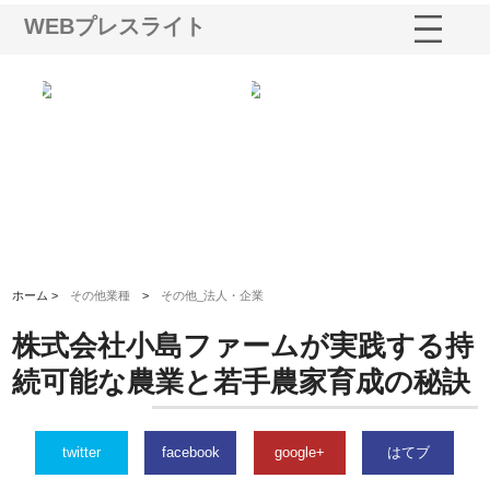
WEBプレスライト
る舗
ホクシン設備株式会社が手がけ
株式会社東京シー・エム・シー
株
る給排水空調消火設備工事の実
のGISインフラ管理システム導
か
績と強み
入メリット
由
ホーム >
その他業種
>
その他_法人・企業
株式会社小島ファームが実践する持
続可能な農業と若手農家育成の秘訣
twitter
facebook
google+
はてブ