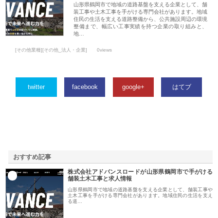
山形県鶴岡市で地域の道路基盤を支える企業として、舗
装工事や土木工事を手がける専門会社があります。地域
住民の生活を支える道路整備から、公共施設周辺の環境
整備まで、幅広い工事実績を持つ企業の取り組みと、
地…
[その他業種][その他_法人・企業]
0views
twitter
facebook
google+
はてブ
おすすめ記事
株式会社アドバンスロードが山形県鶴岡市で手がける
1
舗装土木工事と求人情報
山形県鶴岡市で地域の道路基盤を支える企業として、舗装工事や
土木工事を手がける専門会社があります。地域住民の生活を支え
る道…