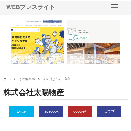
WEBプレスライト
ノー
株式会社耕文社が品川で実現す
株式会社ナカモトがホテルや店
株
の専
る販促物製作から配送までワン
舗の内装改修で選ばれ続ける理
れ
ストップ対応
由
強
ホーム >
その他業種
>
その他_法人・企業
株式会社太暘物産
twitter
facebook
google+
はてブ