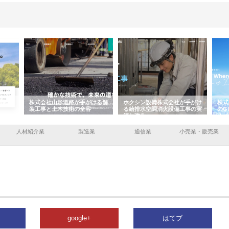
容と強
株式会社山形道路が手がける舗
ホクシン設備株式会社が手がけ
株式
装工事と土木技術の全容
る給排水空調消火設備工事の実
のG
績と強み
入メ
人材紹介業
製造業
通信業
小売業・販売業
google+
はてブ