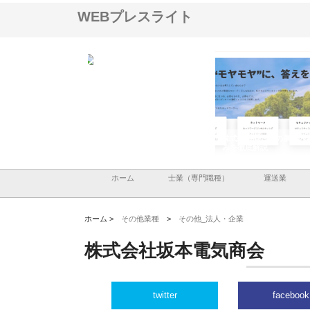
WEBプレスライト
ナツハラが建設と鋲螺
株式会社メタルエースの企業サ
株式会社ＣＳＡの事業内
暮らしを支える理由
イトが提供する充実した情報内
みを徹底解説
容とは
ホーム
士業（専門職種）
運送業
ホーム >
その他業種
>
その他_法人・企業
株式会社坂本電気商会
twitter
facebook