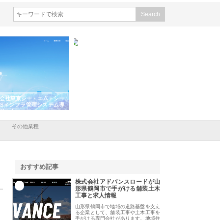
会社東京シー・エム・シー
株式会社アクアスペースが水中
株式会社地盤調査事
ISインフラ管理システム導
から陸上まで一貫施工できる理
れ続ける理由と建設
リット
由
強み
その他業種
おすすめ記事
株式会社アドバンスロードが山
1
形県鶴岡市で手がける舗装土木
工事と求人情報
山形県鶴岡市で地域の道路基盤を支え
る企業として、舗装工事や土木工事を
手がける専門会社があります。地域住