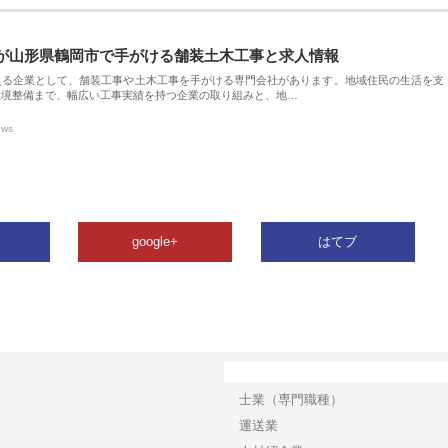
が山形県鶴岡市で手がける舗装土木工事と求人情報
える企業として、舗装工事や土木工事を手がける専門会社があります。地域住民の生活を支
環境整備まで、幅広い工事実績を持つ企業の取り組みと、地…
ews
google+
はてブ
カテゴリー
士業（専門職種）
運送業