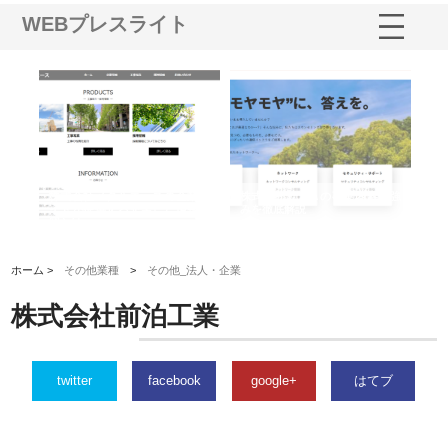
WEBプレスライト
鋲螺
株式会社メタルエースの企業サ
株式会社ＣＳＡの事業内容と強
株
由
イトが提供する充実した情報内
みを徹底解説
装
容とは
ホーム >
その他業種
>
その他_法人・企業
株式会社前泊工業
twitter
facebook
google+
はてブ