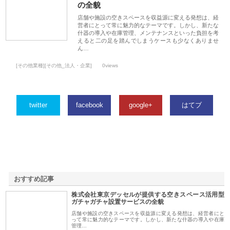
の全貌
店舗や施設の空きスペースを収益源に変える発想は、経
営者にとって常に魅力的なテーマです。しかし、新たな
什器の導入や在庫管理、メンテナンスといった負担を考
えると二の足を踏んでしまうケースも少なくありませ
ん…
[その他業種][その他_法人・企業]
0views
twitter
facebook
google+
はてブ
おすすめ記事
株式会社東京デッセルが提供する空きスペース活用型
1
ガチャガチャ設置サービスの全貌
店舗や施設の空きスペースを収益源に変える発想は、経営者にと
って常に魅力的なテーマです。しかし、新たな什器の導入や在庫
管理…