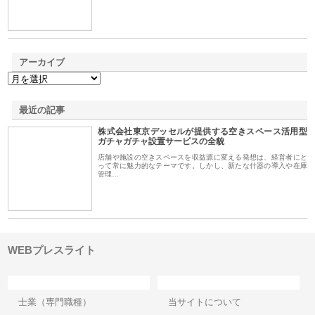
アーカイブ
最近の記事
株式会社東京デッセルが提供する空きスペース活用型
ガチャガチャ設置サービスの全貌
店舗や施設の空きスペースを収益源に変える発想は、経営者にと
って常に魅力的なテーマです。しかし、新たな什器の導入や在庫
管理…
WEBプレスライト
カテゴリー
サイト情報
士業（専門職種）
当サイトについて