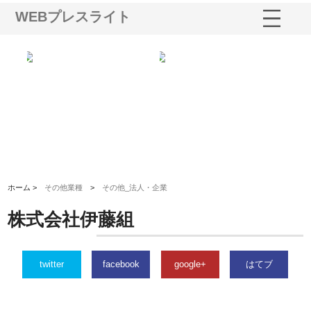
WEBプレスライト
ｎｙ
株式会社アセットイノベーショ
庭楽株式会社が知多半島と三河
株
でき
ンのワンルーム投資で始める資
と名古屋で叶える理想の外構空
で
産形成と老後準備
間
ホーム >
その他業種
>
その他_法人・企業
株式会社伊藤組
twitter
facebook
google+
はてブ