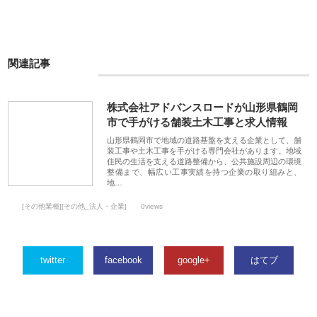
関連記事
株式会社アドバンスロードが山形県鶴岡
市で手がける舗装土木工事と求人情報
山形県鶴岡市で地域の道路基盤を支える企業として、舗
装工事や土木工事を手がける専門会社があります。地域
住民の生活を支える道路整備から、公共施設周辺の環境
整備まで、幅広い工事実績を持つ企業の取り組みと、
地…
[その他業種][その他_法人・企業]
0views
twitter
facebook
google+
はてブ