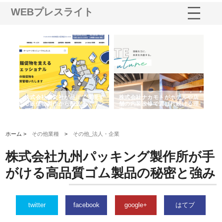
WEBプレスライト
ノー
株式会社耕文社が品川で実現す
株式会社ナカモトがホテルや店
株
の専
る販促物製作から配送までワン
舗の内装改修で選ばれ続ける理
れ
ストップ対応
由
強
ホーム >
その他業種
>
その他_法人・企業
株式会社九州パッキング製作所が手
がける高品質ゴム製品の秘密と強み
twitter
facebook
google+
はてブ