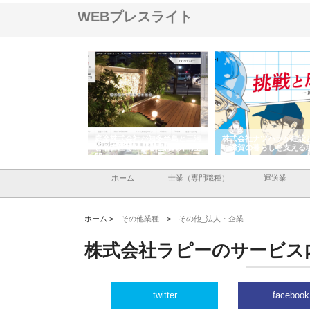
WEBプレスライト
株式会社が知多半島と三河
株式会社ナツハラが建設と鋲螺
株式会社メタルエー
古屋で叶える理想の外構空
で滋賀の暮らしを支える理由
イトが提供する充実
容とは
ホーム
士業（専門職種）
運送業
ホーム >
その他業種
>
その他_法人・企業
株式会社ラピーのサービス
twitter
facebook