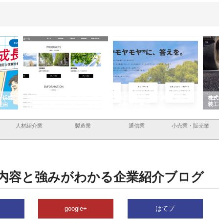
スの企業サ
株式会社ＣＳＡの事業内容と強
株式会社山形道路が手がける舗
した情報内
みを徹底解説
装工事と土木技術の全容
人材紹介業
製造業
通信業
小売業・販売業
内容と強みがわかる企業紹介ブログ
google+
はてブ