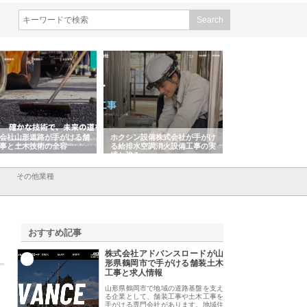
ホクシン設備株式会社が手がけ
株式会社東京シー・エム・シー
株式会社アクア
る給排水空調消火設備工事の実
のGISインフラ管理システム導
から陸上まで一
績と強み
入メリット
由
その他業種
おすすめ記事
株式会社アドバンスロードが山
1
形県鶴岡市で手がける舗装土木
工事と求人情報
山形県鶴岡市で地域の道路基盤を支え
る企業として、舗装工事や土木工事を
手がける専門会社があります。地域住