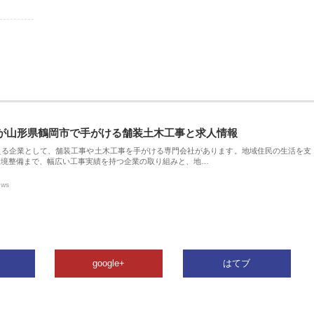
が山形県鶴岡市で手がける舗装土木工事と求人情報
える企業として、舗装工事や土木工事を手がける専門会社があります。地域住民の生活を支
環境整備まで、幅広い工事実績を持つ企業の取り組みと、地…
ews
google+
はてブ