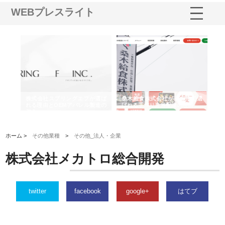
WEBプレスライト
や店
株式会社スプリングエフが選ば
桑木給食株式会社が福山市で選
株
る理
れる理由とOEMアパレル製造の
ばれる手作り弁当配達の理由
れ
強み
ホーム >
その他業種
>
その他_法人・企業
株式会社メカトロ総合開発
twitter
facebook
google+
はてブ