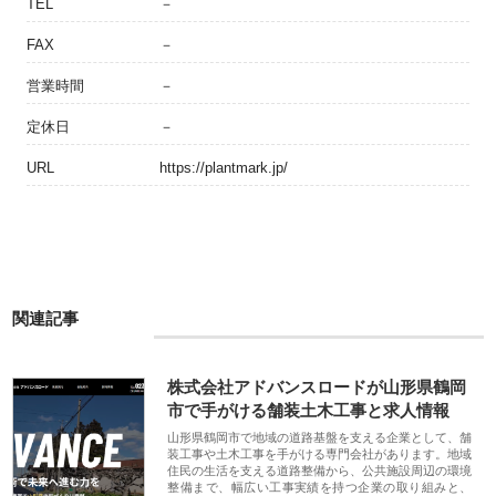
TEL
－
FAX
－
営業時間
－
定休日
－
URL
https://plantmark.jp/
関連記事
株式会社アドバンスロードが山形県鶴岡
市で手がける舗装土木工事と求人情報
山形県鶴岡市で地域の道路基盤を支える企業として、舗
装工事や土木工事を手がける専門会社があります。地域
住民の生活を支える道路整備から、公共施設周辺の環境
整備まで、幅広い工事実績を持つ企業の取り組みと、