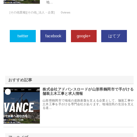
地…
[その他業種][その他_法人・企業]
0views
twitter
facebook
google+
はてブ
おすすめ記事
株式会社アドバンスロードが山形県鶴岡市で手がける
1
舗装土木工事と求人情報
山形県鶴岡市で地域の道路基盤を支える企業として、舗装工事や
土木工事を手がける専門会社があります。地域住民の生活を支え
る道…