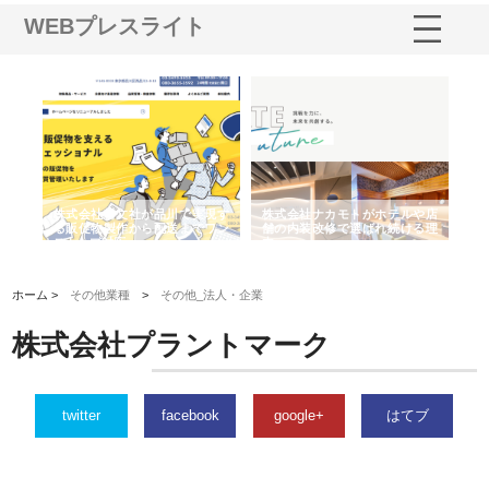
WEBプレスライト
ノー
株式会社耕文社が品川で実現す
株式会社ナカモトがホテルや店
株
の専
る販促物製作から配送までワン
舗の内装改修で選ばれ続ける理
れ
ストップ対応
由
強
ホーム >
その他業種
>
その他_法人・企業
株式会社プラントマーク
twitter
facebook
google+
はてブ