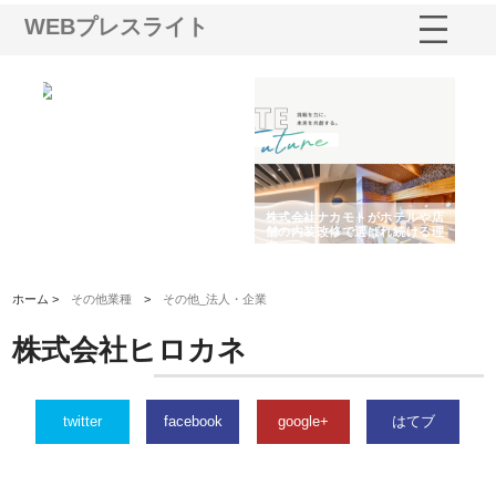
WEBプレスライト
ノー
株式会社耕文社が品川で実現す
株式会社ナカモトがホテルや店
株
の専
る販促物製作から配送までワン
舗の内装改修で選ばれ続ける理
れ
ストップ対応
由
強
ホーム >
その他業種
>
その他_法人・企業
株式会社ヒロカネ
twitter
facebook
google+
はてブ