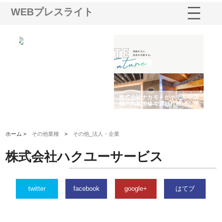
WEBプレスライト
ノー
株式会社耕文社が品川で実現す
株式会社ナカモトがホテルや店
株
の専
る販促物製作から配送までワン
舗の内装改修で選ばれ続ける理
れ
ストップ対応
由
強
ホーム >
その他業種
>
その他_法人・企業
株式会社ハクユーサービス
twitter
facebook
google+
はてブ