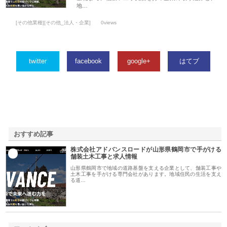
地…
[その他業種][その他_法人・企業]
0views
twitter
facebook
google+
はてブ
おすすめ記事
株式会社アドバンスロードが山形県鶴岡市で手がける
1
舗装土木工事と求人情報
山形県鶴岡市で地域の道路基盤を支える企業として、舗装工事や
土木工事を手がける専門会社があります。地域住民の生活を支え
る道…