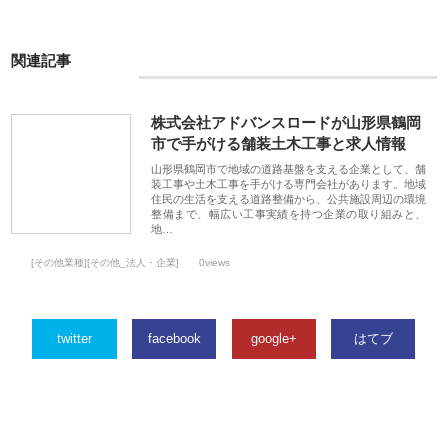
関連記事
株式会社アドバンスロードが山形県鶴岡
市で手がける舗装土木工事と求人情報
山形県鶴岡市で地域の道路基盤を支える企業として、舗
装工事や土木工事を手がける専門会社があります。地域
住民の生活を支える道路整備から、公共施設周辺の環境
整備まで、幅広い工事実績を持つ企業の取り組みと、
地…
[その他業種][その他_法人・企業]
0views
twitter
facebook
google+
はてブ