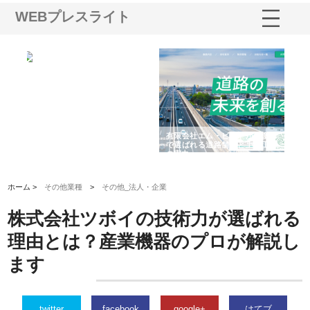
WEBプレスライト
選ば
株式会社名神精工の最新ニュー
有限会社エム・ビルドが南多摩
有
ルの
スリリース一覧と注目トピック
で選ばれる道路舗装と土木工事
ネ
の実力
ホーム >
その他業種
>
その他_法人・企業
株式会社ツボイの技術力が選ばれる
理由とは？産業機器のプロが解説し
ます
twitter
facebook
google+
はてブ