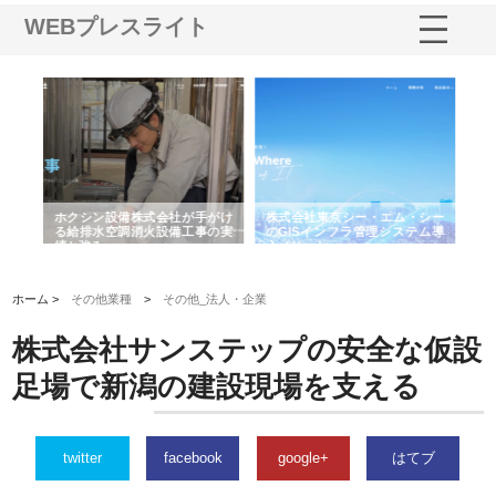
WEBプレスライト
る舗
ホクシン設備株式会社が手がけ
株式会社東京シー・エム・シー
株
る給排水空調消火設備工事の実
のGISインフラ管理システム導
か
績と強み
入メリット
由
ホーム >
その他業種
>
その他_法人・企業
株式会社サンステップの安全な仮設
足場で新潟の建設現場を支える
twitter
facebook
google+
はてブ