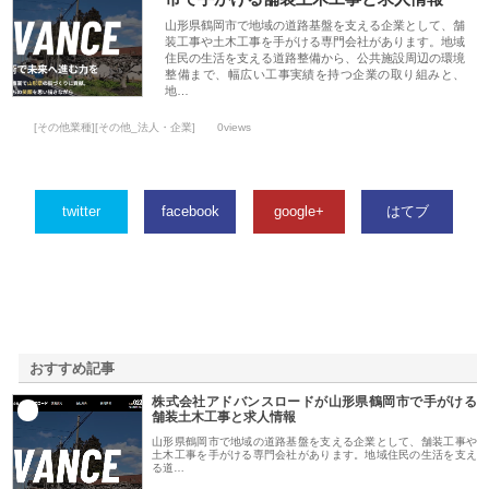
山形県鶴岡市で地域の道路基盤を支える企業として、舗
装工事や土木工事を手がける専門会社があります。地域
住民の生活を支える道路整備から、公共施設周辺の環境
整備まで、幅広い工事実績を持つ企業の取り組みと、
地…
[その他業種][その他_法人・企業]
0views
twitter
facebook
google+
はてブ
おすすめ記事
株式会社アドバンスロードが山形県鶴岡市で手がける
1
舗装土木工事と求人情報
山形県鶴岡市で地域の道路基盤を支える企業として、舗装工事や
土木工事を手がける専門会社があります。地域住民の生活を支え
る道…