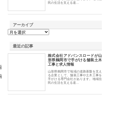
民の生活を支える道…
アーカイブ
最近の記事
株式会社アドバンスロードが山
形県鶴岡市で手がける舗装土木
工事と求人情報
両
山形県鶴岡市で地域の道路基盤を支え
揃
る企業として、舗装工事や土木工事を
手がける専門会社があります。地域住
民の生活を支える道…
、