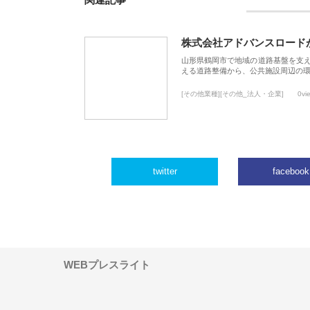
関連記事
株式会社アドバンスロード
山形県鶴岡市で地域の道路基盤を支
える道路整備から、公共施設周辺の
[その他業種][その他_法人・企業]
0vi
twitter
facebook
WEBプレスライト