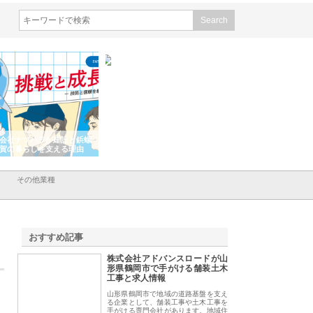
会社ナツハラが建設と鋲螺
株式会社メタルエースの企業サ
株式会社ＣＳＡの事
賀の暮らしを支える理由
イトが提供する充実した情報内
みを徹底解説
容とは
その他業種
おすすめ記事
株式会社アドバンスロードが山
1
形県鶴岡市で手がける舗装土木
工事と求人情報
山形県鶴岡市で地域の道路基盤を支え
る企業として、舗装工事や土木工事を
手がける専門会社があります。地域住