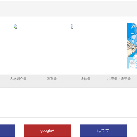
ａｎｙ
株式会社アセットイノベーショ
庭楽株式会社が知多半島と三河
株式
現でき
ンのワンルーム投資で始める資
と名古屋で叶える理想の外構空
で滋
産形成と老後準備
間
人材紹介業
製造業
通信業
小売業・販売業
google+
はてブ