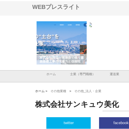
WEBプレスライト
ハクシンが大阪で選ば
株式会社翔栄が草津市で担う建
株式会社ＯＮＯｃｏｍｐ
工事の実績と強み
築基礎工事の現場力と信頼性
が岡山から広域配送を実
る理由
ホーム
士業（専門職種）
運送業
ホーム >
その他業種
>
その他_法人・企業
株式会社サンキュウ美化
twitter
facebook