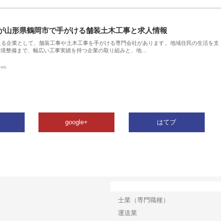
が山形県鶴岡市で手がける舗装土木工事と求人情報
える企業として、舗装工事や土木工事を手がける専門会社があります。地域住民の生活を支
環境整備まで、幅広い工事実績を持つ企業の取り組みと、地…
ews
google+
はてブ
カテゴリー
士業（専門職種）
運送業