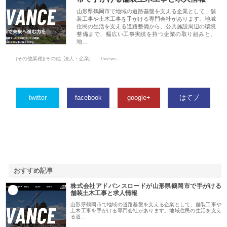
山形県鶴岡市で地域の道路基盤を支える企業として、舗
装工事や土木工事を手がける専門会社があります。地域
住民の生活を支える道路整備から、公共施設周辺の環境
整備まで、幅広い工事実績を持つ企業の取り組みと、
地…
[その他業種][その他_法人・企業]
0views
twitter
facebook
google+
はてブ
おすすめ記事
株式会社アドバンスロードが山形県鶴岡市で手がける
1
舗装土木工事と求人情報
山形県鶴岡市で地域の道路基盤を支える企業として、舗装工事や
土木工事を手がける専門会社があります。地域住民の生活を支え
る道…