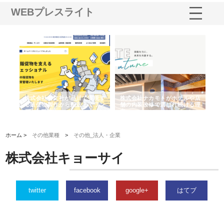
WEBプレスライト
ノー
株式会社耕文社が品川で実現す
株式会社ナカモトがホテルや店
株
の専
る販促物製作から配送までワン
舗の内装改修で選ばれ続ける理
れ
ストップ対応
由
強
ホーム >
その他業種
>
その他_法人・企業
株式会社キョーサイ
twitter
facebook
google+
はてブ