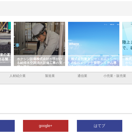
ける舗
ホクシン設備株式会社が手がけ
株式会社東京シー・エム・シー
株式
る給排水空調消火設備工事の実
のGISインフラ管理システム導
から
績と強み
入メリット
由
人材紹介業
製造業
通信業
小売業・販売業
google+
はてブ