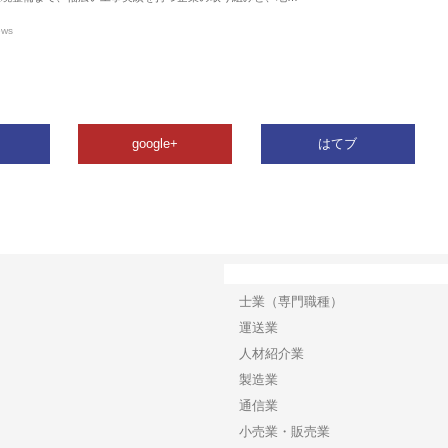
ews
google+
はてブ
カテゴリー
士業（専門職種）
運送業
人材紹介業
製造業
通信業
小売業・販売業