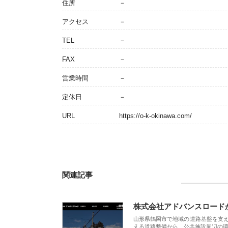
住所
－
アクセス
－
TEL
－
FAX
－
営業時間
－
定休日
－
URL
https://o-k-okinawa.com/
関連記事
株式会社アドバンスロード
山形県鶴岡市で地域の道路基盤を支
える道路整備から、公共施設周辺の