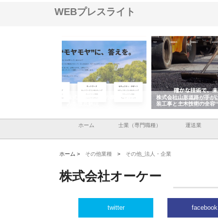
WEBプレスライト
メタルエースの企業サ
株式会社ＣＳＡの事業内容と強
株式会社山形道路が手が
供する充実した情報内
みを徹底解説
装工事と土木技術の全容
ホーム
士業（専門職種）
運送業
ホーム >
その他業種
>
その他_法人・企業
株式会社オーケー
twitter
facebook