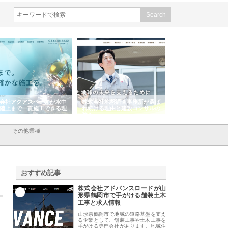
会社アクアスペースが水中
株式会社地盤調査事務所が選ば
株式会社名神精工の
陸上まで一貫施工できる理
れ続ける理由と建設コンサルの
スリリース一覧と注
強み
その他業種
おすすめ記事
株式会社アドバンスロードが山
1
形県鶴岡市で手がける舗装土木
工事と求人情報
山形県鶴岡市で地域の道路基盤を支え
る企業として、舗装工事や土木工事を
手がける専門会社があります。地域住