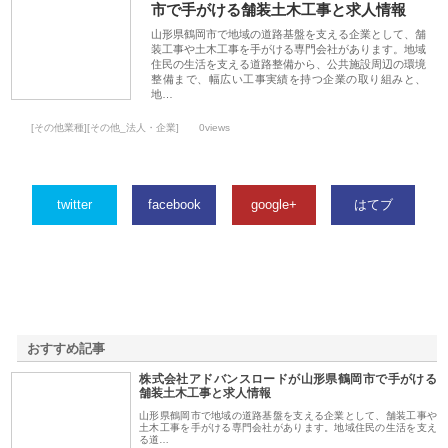
市で手がける舗装土木工事と求人情報
山形県鶴岡市で地域の道路基盤を支える企業として、舗
装工事や土木工事を手がける専門会社があります。地域
住民の生活を支える道路整備から、公共施設周辺の環境
整備まで、幅広い工事実績を持つ企業の取り組みと、
地…
[その他業種][その他_法人・企業]
0views
twitter
facebook
google+
はてブ
おすすめ記事
株式会社アドバンスロードが山形県鶴岡市で手がける
1
舗装土木工事と求人情報
山形県鶴岡市で地域の道路基盤を支える企業として、舗装工事や
土木工事を手がける専門会社があります。地域住民の生活を支え
る道…