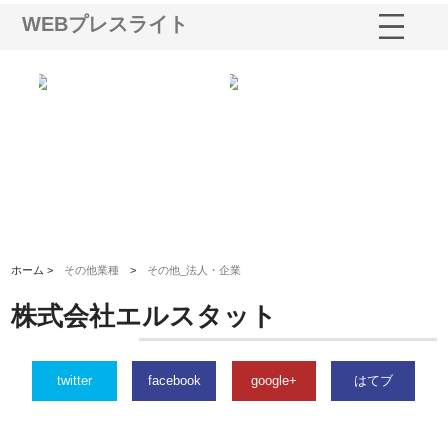
WEBプレスライト
三河
株式会社ナツハラが建設と鋲螺
株式会社メタルエースの企業サ
株
構空
で滋賀の暮らしを支える理由
イトが提供する充実した情報内
み
容とは
ホーム >
その他業種
>
その他_法人・企業
株式会社エルスタット
twitter
facebook
google+
はてブ