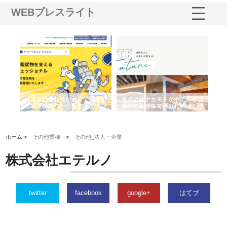
WEBプレスライト
ノー
株式会社耕文社が品川で実現す
株式会社ナカモトがホテルや店
株
の専
る販促物製作から配送までワン
舗の内装改修で選ばれ続ける理
れ
ストップ対応
由
強
ホーム >
その他業種
>
その他_法人・企業
株式会社エテルノ
twitter
facebook
google+
はてブ