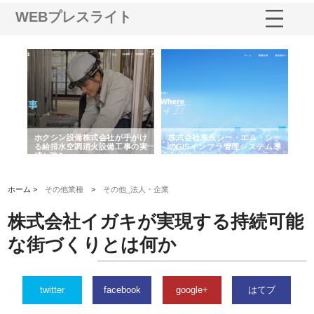
WEBプレスライト
る舗
ホクシン設備株式会社が手がけ
株式会社東京シー・エム・シー
株
る給排水空調消火設備工事の実
のGISインフラ管理システム導
か
績と強み
入メリット
由
ホーム >
その他業種
>
その他_法人・企業
株式会社イガキが実現する持続可能
な街づくりとは何か
twitter
facebook
google+
はてブ