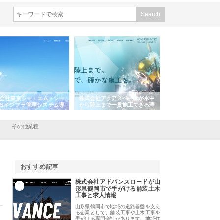
式会社アクアスペースが水中
株式会社地盤調査事務所が選ば
株式会社名神精工
ら陸上まで一貫施工できる理
れ続ける理由と建設コンサルの
スリリース一覧と
強み
その他業種
おすすめ記事
株式会社アドバンスロードが山
1
形県鶴岡市で手がける舗装土木
工事と求人情報
山形県鶴岡市で地域の道路基盤を支え
る企業として、舗装工事や土木工事を
手がける専門会社があります。地域住