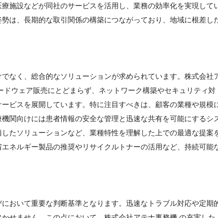
医療施設などが同社のサービスを活用し、業務の効率化を実現して
姿勢は、長期的な取引関係の構築につながっており、地域に根差し
けでなく、総合的なソリューションが求められています。株式会社
ードウェア販売にとどまらず、ネットワーク構築やセキュリティ対
サービスを展開しています。特に注目すべきは、顧客の業種や規模
療機関向けには患者情報の安全な管理と迅速な共有を可能にするシ
適したソリューションなど、業種特性を理解した上での最適な提案
省エネルギー製品の推奨やリサイクルトナーの活用など、持続可能
びにおいて重要な判断基準となります。迅速なトラブル対応や定期
かせません。この点において、株式会社アテナ事務機 の充実した