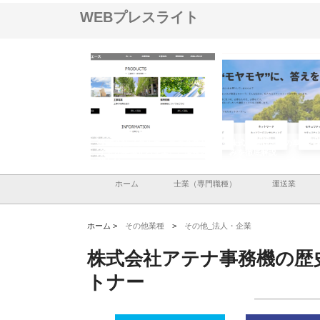
WEBプレスライト
社メタルエースの企業サ
株式会社ＣＳＡの事業内容と強
株式会社山形道路が手
提供する充実した情報内
みを徹底解説
装工事と土木技術の全
ホーム
士業（専門職種）
運送業
ホーム >
その他業種
>
その他_法人・企業
株式会社アテナ事務機の歴
トナー