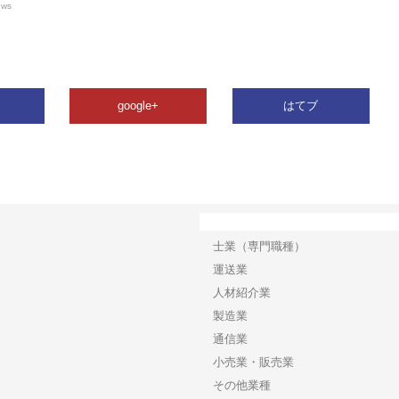
ews
google+
はてブ
カテゴリー
士業（専門職種）
運送業
人材紹介業
製造業
通信業
小売業・販売業
その他業種