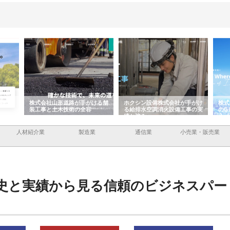
がける舗
ホクシン設備株式会社が手がけ
株式会社東京シー・エム・シー
株
容
る給排水空調消火設備工事の実
のGISインフラ管理システム導
か
績と強み
入メリット
由
人材紹介業
製造業
通信業
小売業・販売業
史と実績から見る信頼のビジネスパー