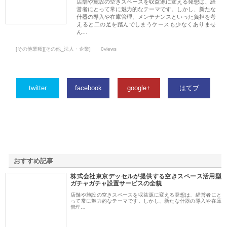
店舗や施設の空きスペースを収益源に変える発想は、経
営者にとって常に魅力的なテーマです。しかし、新たな
什器の導入や在庫管理、メンテナンスといった負担を考
えると二の足を踏んでしまうケースも少なくありませ
ん…
[その他業種][その他_法人・企業]
0views
twitter
facebook
google+
はてブ
おすすめ記事
株式会社東京デッセルが提供する空きスペース活用型
1
ガチャガチャ設置サービスの全貌
店舗や施設の空きスペースを収益源に変える発想は、経営者にと
って常に魅力的なテーマです。しかし、新たな什器の導入や在庫
管理…