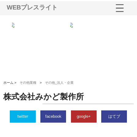
WEBプレスライト
社に
株式会社ハクシンが大阪で選ば
株式会社翔栄が草津市で担う建
株
制
れる公共工事の実績と強み
築基礎工事の現場力と信頼性
が
る
ホーム >
その他業種
>
その他_法人・企業
株式会社みかど製作所
twitter
facebook
google+
はてブ