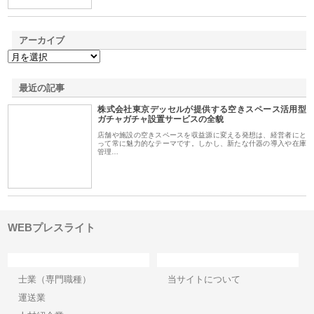
アーカイブ
最近の記事
株式会社東京デッセルが提供する空きスペース活用型
ガチャガチャ設置サービスの全貌
店舗や施設の空きスペースを収益源に変える発想は、経営者にと
って常に魅力的なテーマです。しかし、新たな什器の導入や在庫
管理…
WEBプレスライト
カテゴリー
サイト情報
士業（専門職種）
当サイトについて
運送業