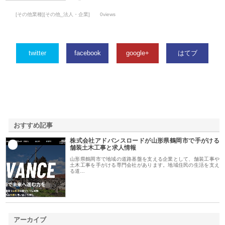
[その他業種][その他_法人・企業]
0views
twitter
facebook
google+
はてブ
おすすめ記事
株式会社アドバンスロードが山形県鶴岡市で手がける
1
舗装土木工事と求人情報
山形県鶴岡市で地域の道路基盤を支える企業として、舗装工事や
土木工事を手がける専門会社があります。地域住民の生活を支え
る道…
アーカイブ