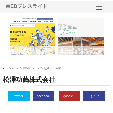
WEBプレスライト
ノー
株式会社耕文社が品川で実現す
株式会社ナカモトがホテルや店
株
の専
る販促物製作から配送までワン
舗の内装改修で選ばれ続ける理
れ
ストップ対応
由
強
ホーム >
その他業種
>
その他_法人・企業
松澤功藝株式会社
twitter
facebook
google+
はてブ