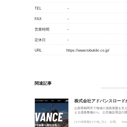
TEL
－
FAX
－
営業時間
－
定休日
－
URL
https://www.tobukiki.co.jp/
関連記事
株式会社アドバンスロード
山形県鶴岡市で地域の道路基盤を支
える道路整備から、公共施設周辺の
[その他業種][その他_法人・企業]
0vi