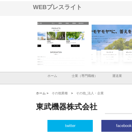
WEBプレスライト
ナツハラが建設と鋲螺
株式会社メタルエースの企業サ
株式会社ＣＳＡの事業内
暮らしを支える理由
イトが提供する充実した情報内
みを徹底解説
容とは
ホーム
士業（専門職種）
運送業
ホーム >
その他業種
>
その他_法人・企業
東武機器株式会社
twitter
facebook