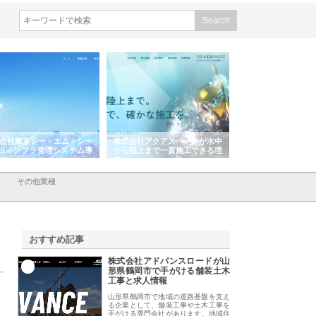
会社東京シー・エム・シー
株式会社アクアスペースが水中
株式会社地盤調査事
ISインフラ管理システム導
から陸上まで一貫施工できる理
れ続ける理由と建設
リット
由
強み
その他業種
おすすめ記事
株式会社アドバンスロードが山
1
形県鶴岡市で手がける舗装土木
工事と求人情報
山形県鶴岡市で地域の道路基盤を支え
る企業として、舗装工事や土木工事を
手がける専門会社があります。地域住