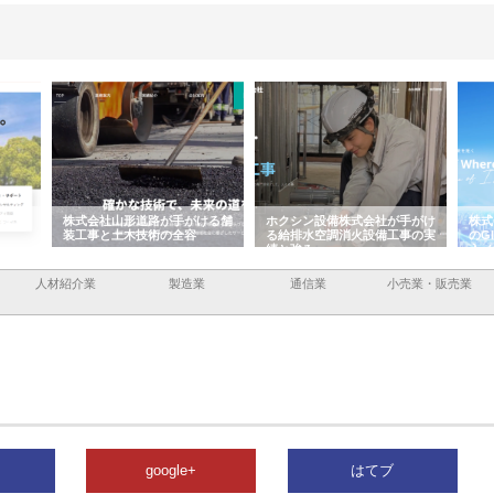
容と強
株式会社山形道路が手がける舗
ホクシン設備株式会社が手がけ
株式
装工事と土木技術の全容
る給排水空調消火設備工事の実
のG
績と強み
入メ
人材紹介業
製造業
通信業
小売業・販売業
google+
はてブ