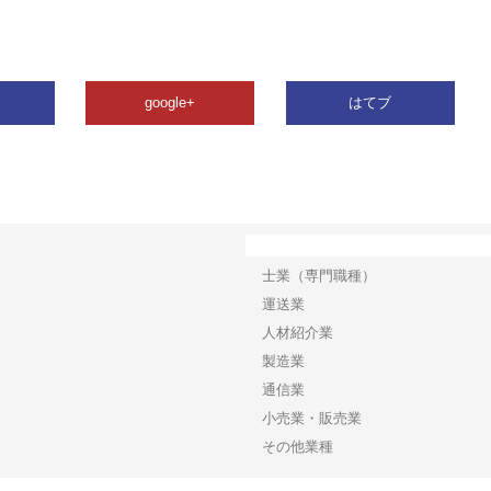
google+
はてブ
カテゴリー
士業（専門職種）
運送業
人材紹介業
製造業
通信業
小売業・販売業
その他業種