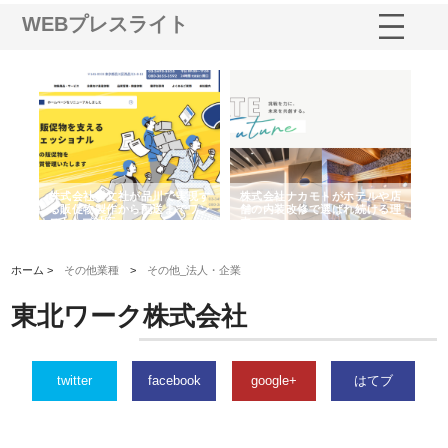
WEBプレスライト
ノー
株式会社耕文社が品川で実現す
株式会社ナカモトがホテルや店
株
の専
る販促物製作から配送までワン
舗の内装改修で選ばれ続ける理
れ
ストップ対応
由
強
ホーム >
その他業種
>
その他_法人・企業
東北ワーク株式会社
twitter
facebook
google+
はてブ