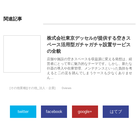
関連記事
株式会社東京デッセルが提供する空きス
ペース活用型ガチャガチャ設置サービス
の全貌
店舗や施設の空きスペースを収益源に変える発想は、経
営者にとって常に魅力的なテーマです。しかし、新たな
什器の導入や在庫管理、メンテナンスといった負担を考
えると二の足を踏んでしまうケースも少なくありませ
ん…
[その他業種][その他_法人・企業]
0views
twitter
facebook
google+
はてブ