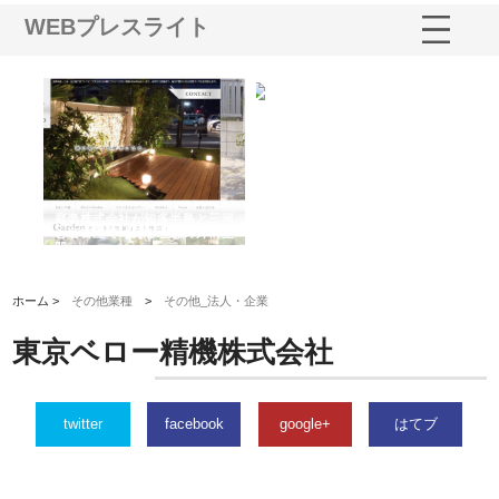
WEBプレスライト
ショ
庭楽株式会社が知多半島と三河
株式会社ナツハラが建設と鋲螺
株
る資
と名古屋で叶える理想の外構空
で滋賀の暮らしを支える理由
イ
間
容
ホーム >
その他業種
>
その他_法人・企業
東京ベロー精機株式会社
twitter
facebook
google+
はてブ