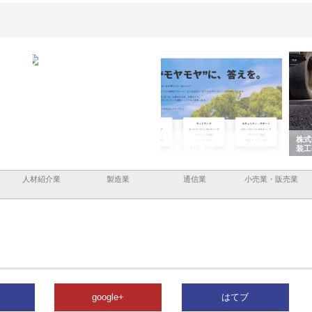
と鋲螺
株式会社メタルエースの企業サ
株式会社ＣＳＡの事業内容と強
株式
理由
イトが提供する充実した情報内
みを徹底解説
装工
容とは
人材紹介業
製造業
通信業
小売業・販売業
google+
はてブ