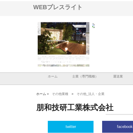
WEBプレスライト
アセットイノベーショ
庭楽株式会社が知多半島と三河
株式会社ナツハラが建設
ルーム投資で始める資
と名古屋で叶える理想の外構空
で滋賀の暮らしを支える
老後準備
間
ホーム
士業（専門職種）
運送業
ホーム >
その他業種
>
その他_法人・企業
朋和技研工業株式会社
twitter
facebook