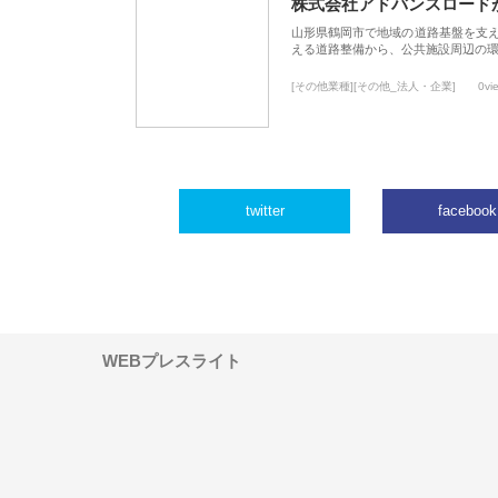
株式会社アドバンスロード
山形県鶴岡市で地域の道路基盤を支
える道路整備から、公共施設周辺の
[その他業種][その他_法人・企業]
0vi
twitter
facebook
WEBプレスライト