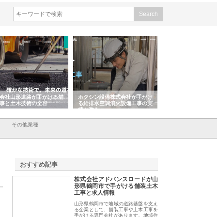
会社山形道路が手がける舗
ホクシン設備株式会社が手がけ
株式会社東京シー・
事と土木技術の全容
る給排水空調消火設備工事の実
のGISインフラ管理
績と強み
入メリット
その他業種
おすすめ記事
株式会社アドバンスロードが山
1
形県鶴岡市で手がける舗装土木
工事と求人情報
山形県鶴岡市で地域の道路基盤を支え
る企業として、舗装工事や土木工事を
手がける専門会社があります。地域住