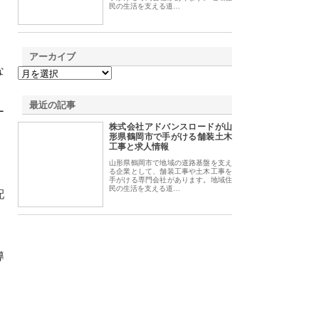
民の生活を支える道…
アーカイブ
な
最近の記事
ー
株式会社アドバンスロードが山
形県鶴岡市で手がける舗装土木
工事と求人情報
山形県鶴岡市で地域の道路基盤を支え
る企業として、舗装工事や土木工事を
手がける専門会社があります。地域住
民の生活を支える道…
配
導