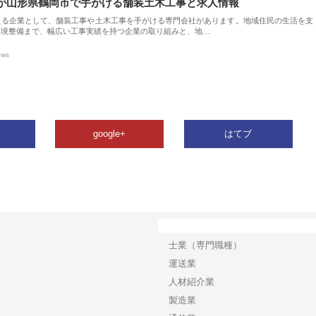
が山形県鶴岡市で手がける舗装土木工事と求人情報
える企業として、舗装工事や土木工事を手がける専門会社があります。地域住民の生活を支
環境整備まで、幅広い工事実績を持つ企業の取り組みと、地…
ews
google+
はてブ
カテゴリー
士業（専門職種）
運送業
人材紹介業
製造業