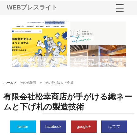
WEBプレスライト
ノー
株式会社耕文社が品川で実現す
株式会社ナカモトがホテルや店
株
の専
る販促物製作から配送までワン
舗の内装改修で選ばれ続ける理
れ
ストップ対応
由
強
ホーム >
その他業種
>
その他_法人・企業
有限会社松幸商店が手がける織ネー
ムと下げ札の製造技術
twitter
facebook
google+
はてブ