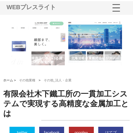
WEBプレスライト
多摩
有限会社松幸商店が手がける織
北海道軽金属株式会社がスノー
株
工事
ネームと下げ札の製造技術
フライとテーパーブロックの専
る
用ページを新設
ス
ホーム >
その他業種
>
その他_法人・企業
有限会社木下鐵工所の一貫加工シス
テムで実現する高精度な金属加工と
は
twitter
facebook
google+
はてブ