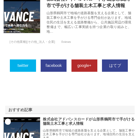
市で手がける舗装土木工事と求人情報
山形県鶴岡市で地域の道路基盤を支える企業として、舗
装工事や土木工事を手がける専門会社があります。地域
住民の生活を支える道路整備から、公共施設周辺の環境
整備まで、幅広い工事実績を持つ企業の取り組みと、
地…
[その他業種][その他_法人・企業]
0views
twitter
facebook
google+
はてブ
おすすめ記事
株式会社アドバンスロードが山形県鶴岡市で手がける
1
舗装土木工事と求人情報
山形県鶴岡市で地域の道路基盤を支える企業として、舗装工事や
土木工事を手がける専門会社があります。地域住民の生活を支え
る道…