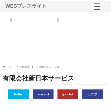
WEBプレスライト
る舗
ホクシン設備株式会社が手がけ
株式会社東京シー・エム・シー
株
る給排水空調消火設備工事の実
のGISインフラ管理システム導
か
績と強み
入メリット
由
ホーム >
その他業種
>
その他_法人・企業
有限会社新日本サービス
twitter
facebook
google+
はてブ