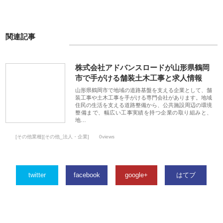
関連記事
株式会社アドバンスロードが山形県鶴岡
市で手がける舗装土木工事と求人情報
山形県鶴岡市で地域の道路基盤を支える企業として、舗
装工事や土木工事を手がける専門会社があります。地域
住民の生活を支える道路整備から、公共施設周辺の環境
整備まで、幅広い工事実績を持つ企業の取り組みと、
地…
[その他業種][その他_法人・企業]
0views
twitter
facebook
google+
はてブ