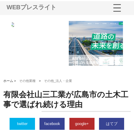
WEBプレスライト
選ば
株式会社名神精工の最新ニュー
有限会社エム・ビルドが南多摩
有
ルの
スリリース一覧と注目トピック
で選ばれる道路舗装と土木工事
ネ
の実力
ホーム >
その他業種
>
その他_法人・企業
有限会社山三工業が広島市の土木工
事で選ばれ続ける理由
twitter
facebook
google+
はてブ