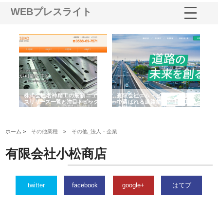
WEBプレスライト
選ば
株式会社名神精工の最新ニュー
有限会社エム・ビルドが南多摩
有
ルの
スリリース一覧と注目トピック
で選ばれる道路舗装と土木工事
ネ
の実力
ホーム >
その他業種
>
その他_法人・企業
有限会社小松商店
twitter
facebook
google+
はてブ