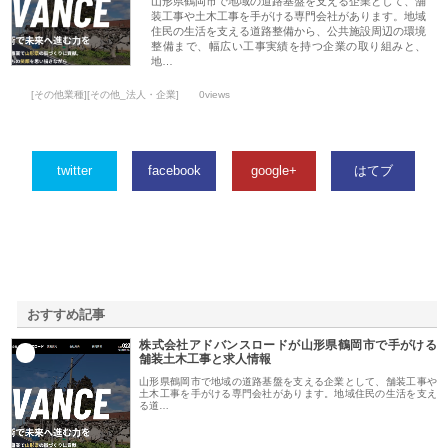
山形県鶴岡市で地域の道路基盤を支える企業として、舗
装工事や土木工事を手がける専門会社があります。地域
住民の生活を支える道路整備から、公共施設周辺の環境
整備まで、幅広い工事実績を持つ企業の取り組みと、
地…
[その他業種][その他_法人・企業]
0views
twitter
facebook
google+
はてブ
おすすめ記事
株式会社アドバンスロードが山形県鶴岡市で手がける
1
舗装土木工事と求人情報
山形県鶴岡市で地域の道路基盤を支える企業として、舗装工事や
土木工事を手がける専門会社があります。地域住民の生活を支え
る道…