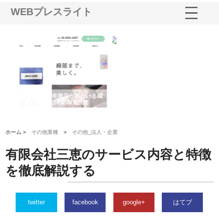
WEBプレスライト
多摩
有限会社松幸商店が手がける織
北海道軽金属株式会社がスノー
株
工事
ネームと下げ札の製造技術
フライとテーパーブロックの専
る
用ページを新設
ス
ホーム >
その他業種
>
その他_法人・企業
有限会社三恵のサービス内容と特徴
を徹底解説する
twitter
facebook
google+
はてブ