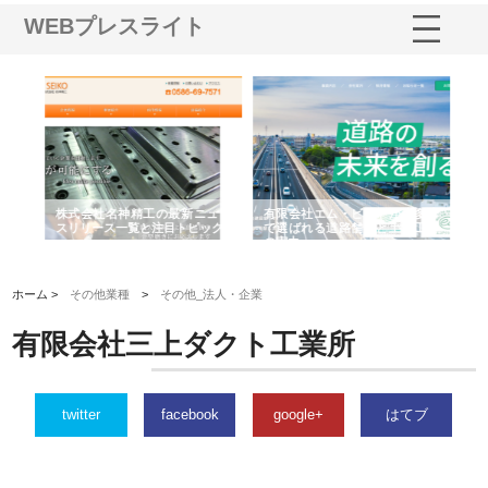
WEBプレスライト
選ば
株式会社名神精工の最新ニュー
有限会社エム・ビルドが南多摩
有
ルの
スリリース一覧と注目トピック
で選ばれる道路舗装と土木工事
ネ
の実力
ホーム >
その他業種
>
その他_法人・企業
有限会社三上ダクト工業所
twitter
facebook
google+
はてブ