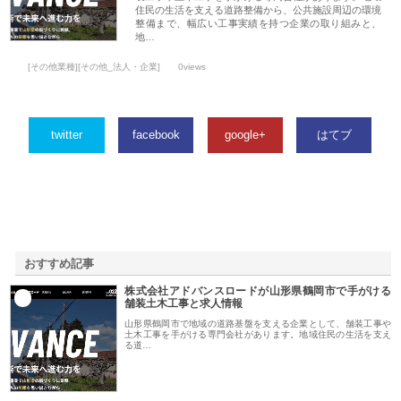
住民の生活を支える道路整備から、公共施設周辺の環境
整備まで、幅広い工事実績を持つ企業の取り組みと、
地…
[その他業種][その他_法人・企業]
0views
twitter
facebook
google+
はてブ
おすすめ記事
株式会社アドバンスロードが山形県鶴岡市で手がける
1
舗装土木工事と求人情報
山形県鶴岡市で地域の道路基盤を支える企業として、舗装工事や
土木工事を手がける専門会社があります。地域住民の生活を支え
る道…