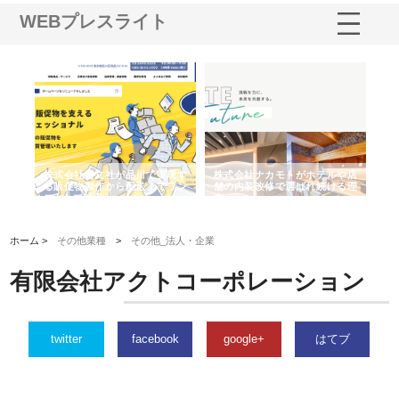
WEBプレスライト
ノー
株式会社耕文社が品川で実現す
株式会社ナカモトがホテルや店
株
の専
る販促物製作から配送までワン
舗の内装改修で選ばれ続ける理
れ
ストップ対応
由
強
ホーム >
その他業種
>
その他_法人・企業
有限会社アクトコーポレーション
twitter
facebook
google+
はてブ