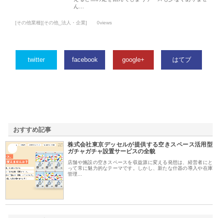
ん…
[その他業種][その他_法人・企業]
0views
twitter
facebook
google+
はてブ
おすすめ記事
株式会社東京デッセルが提供する空きスペース活用型
1
ガチャガチャ設置サービスの全貌
店舗や施設の空きスペースを収益源に変える発想は、経営者にと
って常に魅力的なテーマです。しかし、新たな什器の導入や在庫
管理…