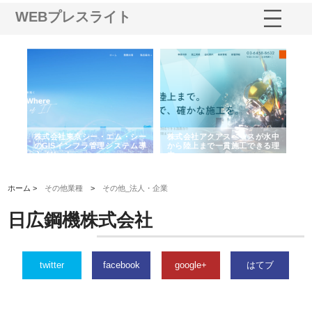
WEBプレスライト
がけ
株式会社東京シー・エム・シー
株式会社アクアスペースが水中
株
の実
のGISインフラ管理システム導
から陸上まで一貫施工できる理
れ
入メリット
由
強
ホーム >
その他業種
>
その他_法人・企業
日広鋼機株式会社
twitter
facebook
google+
はてブ