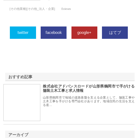
[その他業種][その他_法人・企業]
0views
twitter
facebook
google+
はてブ
おすすめ記事
株式会社アドバンスロードが山形県鶴岡市で手がける
1
舗装土木工事と求人情報
山形県鶴岡市で地域の道路基盤を支える企業として、舗装工事や
土木工事を手がける専門会社があります。地域住民の生活を支え
る道…
アーカイブ