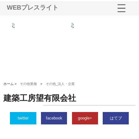
WEBプレスライト
三河
株式会社ナツハラが建設と鋲螺
株式会社メタルエースの企業サ
株
構空
で滋賀の暮らしを支える理由
イトが提供する充実した情報内
み
容とは
ホーム >
その他業種
>
その他_法人・企業
建築工房望有限会社
twitter
facebook
google+
はてブ