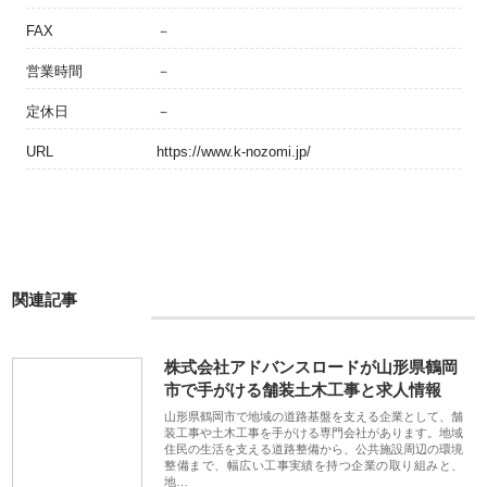
FAX
－
営業時間
－
定休日
－
URL
https://www.k-nozomi.jp/
関連記事
株式会社アドバンスロードが山形県鶴岡
市で手がける舗装土木工事と求人情報
山形県鶴岡市で地域の道路基盤を支える企業として、舗
装工事や土木工事を手がける専門会社があります。地域
住民の生活を支える道路整備から、公共施設周辺の環境
整備まで、幅広い工事実績を持つ企業の取り組みと、
地…