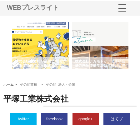
WEBプレスライト
ノー
株式会社耕文社が品川で実現す
株式会社ナカモトがホテルや店
株
の専
る販促物製作から配送までワン
舗の内装改修で選ばれ続ける理
れ
ストップ対応
由
強
ホーム >
その他業種
>
その他_法人・企業
平塚工業株式会社
twitter
facebook
google+
はてブ