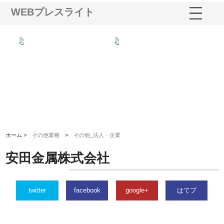
WEBプレスライト
業サ
株式会社ＣＳＡの事業内容と強
株式会社山形道路が手がける舗
ホ
報内
みを徹底解説
装工事と土木技術の全容
る
績
ホーム >
その他業種
>
その他_法人・企業
安田金属株式会社
twitter
facebook
google+
はてブ