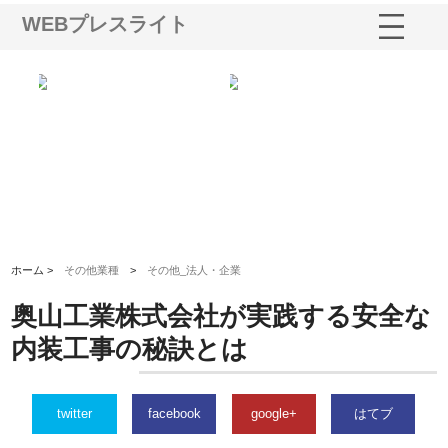
WEBプレスライト
多摩
有限会社松幸商店が手がける織
北海道軽金属株式会社がスノー
株
工事
ネームと下げ札の製造技術
フライとテーパーブロックの専
る
用ページを新設
ス
ホーム >
その他業種
>
その他_法人・企業
奥山工業株式会社が実践する安全な
内装工事の秘訣とは
twitter
facebook
google+
はてブ