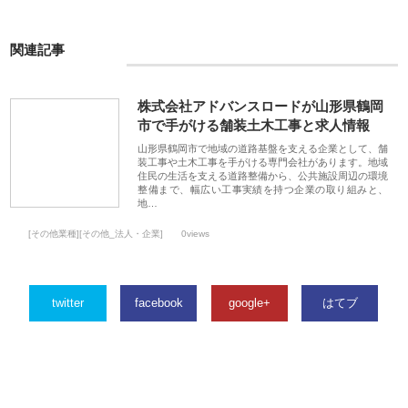
関連記事
株式会社アドバンスロードが山形県鶴岡
市で手がける舗装土木工事と求人情報
山形県鶴岡市で地域の道路基盤を支える企業として、舗
装工事や土木工事を手がける専門会社があります。地域
住民の生活を支える道路整備から、公共施設周辺の環境
整備まで、幅広い工事実績を持つ企業の取り組みと、
地…
[その他業種][その他_法人・企業]
0views
twitter
facebook
google+
はてブ