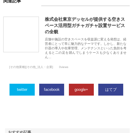
関連記事
株式会社東京デッセルが提供する空きス
ペース活用型ガチャガチャ設置サービス
の全貌
店舗や施設の空きスペースを収益源に変える発想は、経
営者にとって常に魅力的なテーマです。しかし、新たな
什器の導入や在庫管理、メンテナンスといった負担を考
えると二の足を踏んでしまうケースも少なくありませ
ん…
[その他業種][その他_法人・企業]
0views
twitter
facebook
google+
はてブ
おすすめ記事