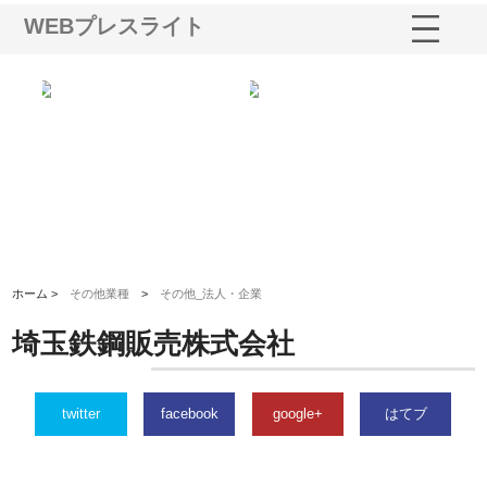
WEBプレスライト
ショ
庭楽株式会社が知多半島と三河
株式会社ナツハラが建設と鋲螺
株
る資
と名古屋で叶える理想の外構空
で滋賀の暮らしを支える理由
イ
間
容
ホーム >
その他業種
>
その他_法人・企業
埼玉鉄鋼販売株式会社
twitter
facebook
google+
はてブ