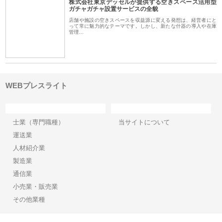
株式会社東京デッセルが提供する空きスペース活用型
ガチャガチャ設置サービスの全貌
店舗や施設の空きスペースを収益源に変える発想は、経営者にと
って常に魅力的なテーマです。しかし、新たな什器の導入や在庫
管理…
WEBプレスライト
カテゴリー
サイト情報
士業（専門職種）
当サイトについて
運送業
人材紹介業
製造業
通信業
小売業・販売業
その他業種
Copyright©2026【WEBプレスライト】 All Rights reserved.