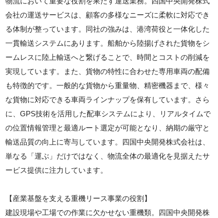
物流において重要な役割を果たす運送業務。四国中央開発株式
会社の運送サービスは、顧客の多様なニーズに柔軟に対応でき
る体制が整っています。同社の強みは、港湾荷役と一体化した
一貫輸送システムにあります。船舶から陸揚げされた貨物をシ
ームレスに陸上輸送へと繋げることで、時間とコストの削減を
実現しています。また、貨物の特性に合わせた専用車両の配備
も特徴的です。一般的な貨物から重量物、精密機器まで、様々
な貨物に対応できる車両ラインナップを保有しています。さら
に、GPS技術を活用した配車システムにより、リアルタイムで
の位置情報管理と最適ルート選定が可能となり、納期の厳守と
輸送品質の向上に寄与しています。四国中央開発株式会社は、
単なる「運ぶ」だけではなく、物流全体の最適化を見据えたサ
ービス提供に注力しています。
【産業基盤を支える重機リース事業の役割】
建設現場や工場での作業に欠かせない重機類。四国中央開発株