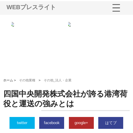
WEBプレスライト
国産
有限会社ワインエクスプレスが
安倍紙業株式会社が印刷会社に
株
力
山形の青果物流を支える理由と
選ばれる紙提案力と供給体制
れ
ドライバー待遇
ホーム >
その他業種
>
その他_法人・企業
四国中央開発株式会社が誇る港湾荷
役と運送の強みとは
twitter
facebook
google+
はてブ