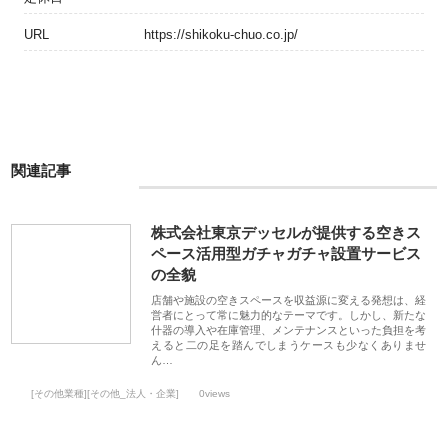
URL
https://shikoku-chuo.co.jp/
関連記事
株式会社東京デッセルが提供する空きス
ペース活用型ガチャガチャ設置サービス
の全貌
店舗や施設の空きスペースを収益源に変える発想は、経
営者にとって常に魅力的なテーマです。しかし、新たな
什器の導入や在庫管理、メンテナンスといった負担を考
えると二の足を踏んでしまうケースも少なくありませ
ん…
[その他業種][その他_法人・企業]
0views