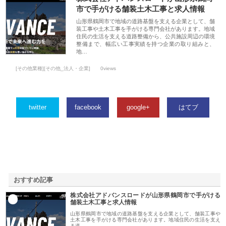
市で手がける舗装土木工事と求人情報
山形県鶴岡市で地域の道路基盤を支える企業として、舗
装工事や土木工事を手がける専門会社があります。地域
住民の生活を支える道路整備から、公共施設周辺の環境
整備まで、幅広い工事実績を持つ企業の取り組みと、
地…
[その他業種][その他_法人・企業]
0views
twitter
facebook
google+
はてブ
おすすめ記事
株式会社アドバンスロードが山形県鶴岡市で手がける
1
舗装土木工事と求人情報
山形県鶴岡市で地域の道路基盤を支える企業として、舗装工事や
土木工事を手がける専門会社があります。地域住民の生活を支え
る道…