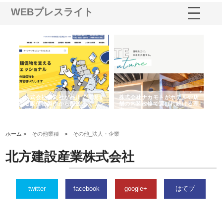
WEBプレスライト
ノー
株式会社耕文社が品川で実現す
株式会社ナカモトがホテルや店
株
の専
る販促物製作から配送までワン
舗の内装改修で選ばれ続ける理
れ
ストップ対応
由
強
ホーム >
その他業種
>
その他_法人・企業
北方建設産業株式会社
twitter
facebook
google+
はてブ