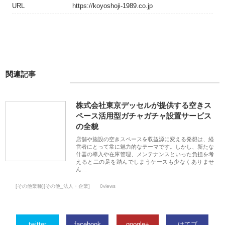
URL
https://koyoshoji-1989.co.jp
関連記事
株式会社東京デッセルが提供する空きス
ペース活用型ガチャガチャ設置サービス
の全貌
店舗や施設の空きスペースを収益源に変える発想は、経
営者にとって常に魅力的なテーマです。しかし、新たな
什器の導入や在庫管理、メンテナンスといった負担を考
えると二の足を踏んでしまうケースも少なくありませ
ん…
[その他業種][その他_法人・企業]
0views
twitter
facebook
google+
はてブ