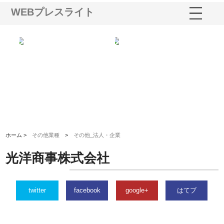
WEBプレスライト
う建
株式会社ＯＮＯｃｏｍｐａｎｙ
株式会社アセットイノベーショ
庭
性
が岡山から広域配送を実現でき
ンのワンルーム投資で始める資
と
る理由
産形成と老後準備
間
ホーム >
その他業種
>
その他_法人・企業
光洋商事株式会社
twitter
facebook
google+
はてブ