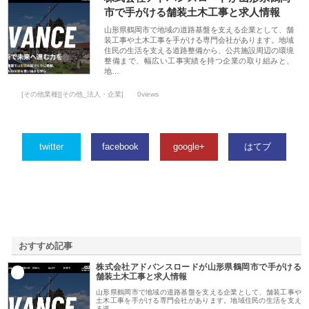
市で手がける舗装土木工事と求人情報
山形県鶴岡市で地域の道路基盤を支える企業として、舗
装工事や土木工事を手がける専門会社があります。地域
住民の生活を支える道路整備から、公共施設周辺の環境
整備まで、幅広い工事実績を持つ企業の取り組みと、
地…
[その他業種][その他_法人・企業]
0views
twitter
facebook
google+
はてブ
おすすめ記事
株式会社アドバンスロードが山形県鶴岡市で手がける
1
舗装土木工事と求人情報
山形県鶴岡市で地域の道路基盤を支える企業として、舗装工事や
土木工事を手がける専門会社があります。地域住民の生活を支え
る道…