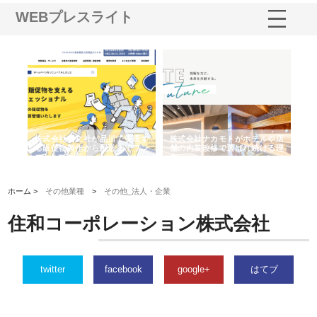
WEBプレスライト
ノー
株式会社耕文社が品川で実現す
株式会社ナカモトがホテルや店
株
の専
る販促物製作から配送までワン
舗の内装改修で選ばれ続ける理
れ
ストップ対応
由
強
ホーム >
その他業種
>
その他_法人・企業
住和コーポレーション株式会社
twitter
facebook
google+
はてブ