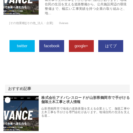
住民の生活を支える道路整備から、公共施設周辺の環境
整備まで、幅広い工事実績を持つ企業の取り組みと、
地…
[その他業種][その他_法人・企業]
0views
twitter
facebook
google+
はてブ
おすすめ記事
株式会社アドバンスロードが山形県鶴岡市で手がける
1
舗装土木工事と求人情報
山形県鶴岡市で地域の道路基盤を支える企業として、舗装工事や
土木工事を手がける専門会社があります。地域住民の生活を支え
る道…