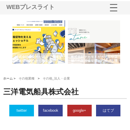
WEBプレスライト
ノー
株式会社耕文社が品川で実現す
株式会社ナカモトがホテルや店
株
の専
る販促物製作から配送までワン
舗の内装改修で選ばれ続ける理
れ
ストップ対応
由
強
ホーム >
その他業種
>
その他_法人・企業
三洋電気船具株式会社
twitter
facebook
google+
はてブ