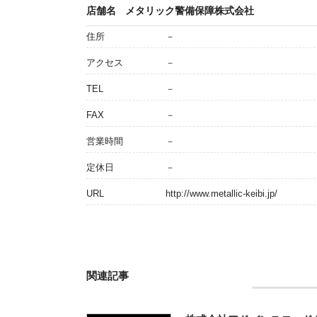
店舗名
メタリック警備保障株式会社
住所
－
アクセス
－
TEL
－
FAX
－
営業時間
－
定休日
－
URL
http://www.metallic-keibi.jp/
関連記事