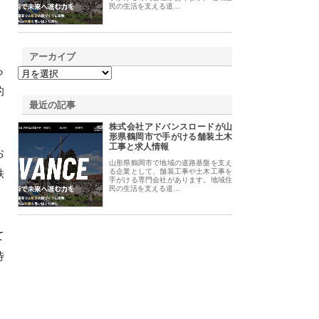
民の生活を支える道…
アーカイブ
ら
的
最近の記事
株式会社アドバンスロードが山
形県鶴岡市で手がける舗装土木
工事と求人情報
お
山形県鶴岡市で地域の道路基盤を支え
秩
る企業として、舗装工事や土木工事を
手がける専門会社があります。地域住
民の生活を支える道…
て
待