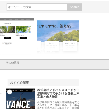
会社メタルエースの企業サ
株式会社ＣＳＡの事業内容と強
株式会社山形道路が
が提供する充実した情報内
みを徹底解説
装工事と土木技術の
は
その他業種
おすすめ記事
株式会社アドバンスロードが山
1
形県鶴岡市で手がける舗装土木
工事と求人情報
山形県鶴岡市で地域の道路基盤を支え
る企業として、舗装工事や土木工事を
手がける専門会社があります。地域住