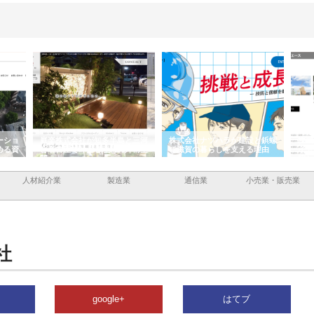
ーショ
庭楽株式会社が知多半島と三河
株式会社ナツハラが建設と鋲螺
株式
める資
と名古屋で叶える理想の外構空
で滋賀の暮らしを支える理由
イト
間
容と
人材紹介業
製造業
通信業
小売業・販売業
社
google+
はてブ