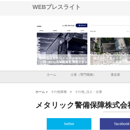
WEBプレスライト
翔栄が草津市で担う建
株式会社ＯＮＯｃｏｍｐａｎｙ
株式会社アセットイノベ
事の現場力と信頼性
が岡山から広域配送を実現でき
ンのワンルーム投資で始
る理由
産形成と老後準備
ホーム
士業（専門職種）
運送業
ホーム >
その他業種
>
その他_法人・企業
メタリック警備保障株式会
twitter
facebook