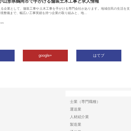
が山形県鶴岡市で手がける舗装土木工事と求人情報
える企業として、舗装工事や土木工事を手がける専門会社があります。地域住民の生活を支
環境整備まで、幅広い工事実績を持つ企業の取り組みと、地…
ews
google+
はてブ
カテゴリー
士業（専門職種）
運送業
人材紹介業
製造業