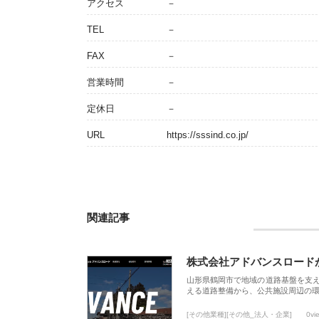
アクセス
－
TEL
－
FAX
－
営業時間
－
定休日
－
URL
https://sssind.co.jp/
関連記事
株式会社アドバンスロード
山形県鶴岡市で地域の道路基盤を支
える道路整備から、公共施設周辺の
[その他業種][その他_法人・企業]
0vi