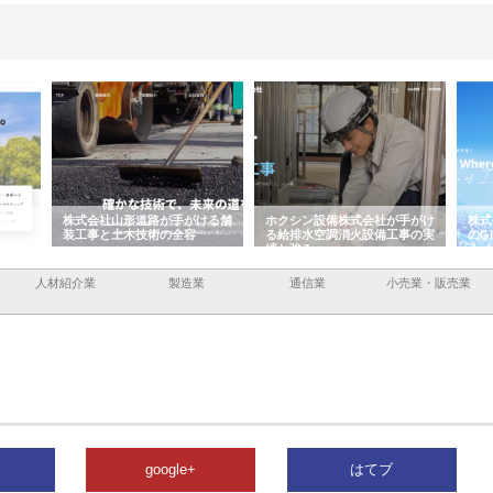
容と強
株式会社山形道路が手がける舗
ホクシン設備株式会社が手がけ
株式
装工事と土木技術の全容
る給排水空調消火設備工事の実
のG
績と強み
入メ
人材紹介業
製造業
通信業
小売業・販売業
google+
はてブ