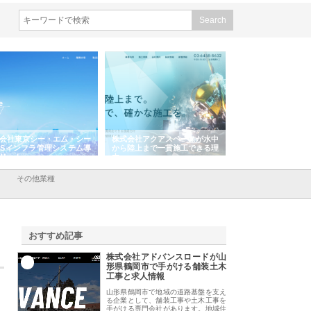
会社東京シー・エム・シー
株式会社アクアスペースが水中
株式会社地盤調査事
ISインフラ管理システム導
から陸上まで一貫施工できる理
れ続ける理由と建設
リット
由
強み
その他業種
おすすめ記事
株式会社アドバンスロードが山
1
形県鶴岡市で手がける舗装土木
工事と求人情報
山形県鶴岡市で地域の道路基盤を支え
る企業として、舗装工事や土木工事を
手がける専門会社があります。地域住