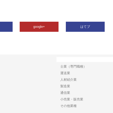
google+
はてブ
カテゴリー
士業（専門職種）
運送業
人材紹介業
製造業
通信業
小売業・販売業
その他業種