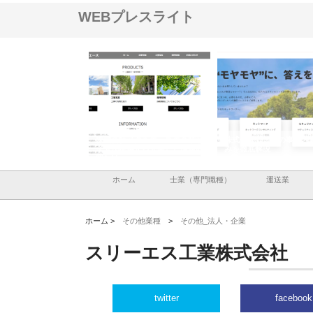
WEBプレスライト
ナツハラが建設と鋲螺
株式会社メタルエースの企業サ
株式会社ＣＳＡの事業内
暮らしを支える理由
イトが提供する充実した情報内
みを徹底解説
容とは
ホーム
士業（専門職種）
運送業
ホーム >
その他業種
>
その他_法人・企業
スリーエス工業株式会社
twitter
facebook