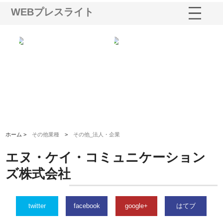
WEBプレスライト
国産
有限会社ワインエクスプレスが
安倍紙業株式会社が印刷会社に
株
力
山形の青果物流を支える理由と
選ばれる紙提案力と供給体制
れ
ドライバー待遇
ホーム >
その他業種
>
その他_法人・企業
エヌ・ケイ・コミュニケーション
ズ株式会社
twitter
facebook
google+
はてブ