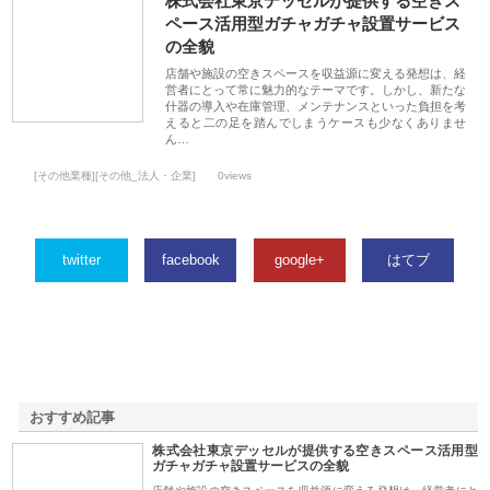
株式会社東京デッセルが提供する空きス
ペース活用型ガチャガチャ設置サービス
の全貌
店舗や施設の空きスペースを収益源に変える発想は、経
営者にとって常に魅力的なテーマです。しかし、新たな
什器の導入や在庫管理、メンテナンスといった負担を考
えると二の足を踏んでしまうケースも少なくありませ
ん…
[その他業種][その他_法人・企業]
0views
twitter
facebook
google+
はてブ
おすすめ記事
株式会社東京デッセルが提供する空きスペース活用型
1
ガチャガチャ設置サービスの全貌